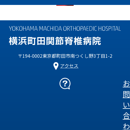
〒194-0002東京都町田市南つくし野3丁目1-2
アクセス
お
問
い
合
わ