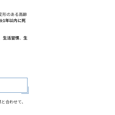
変形のある高齢
後
1年以内に死
、
生活習慣
、
生
果と合わせて、