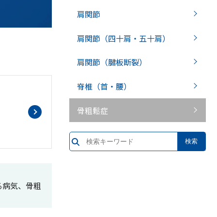
肩関節
肩関節（四十肩・五十肩）
肩関節（腱板断裂）
脊椎（首・腰）
骨粗鬆症
る病気、骨粗