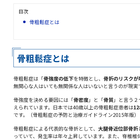
目次
骨粗鬆症とは
骨粗鬆症の検査と治療について
骨粗鬆症とは
骨粗鬆症は「
骨強度の低下
を特徴とし、
骨折のリスクが
無関心な人はいても無関係な人はいないと言うのが現実
骨強度を決める要因には「
骨密度
」と「
骨質
」と言う２
えられています。日本では40歳以上の骨粗鬆症患者は
1
です。（骨粗鬆症の予防と治療ガイドライン2015年版）
骨粗鬆症による代表的な骨折として、
大腿骨近位部骨折
っていて、発生率は年々上昇しています。また、脊椎椎