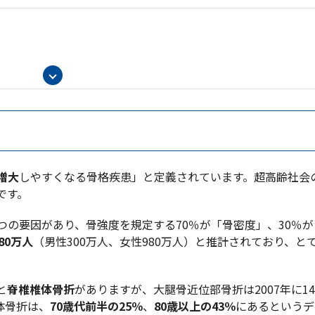
増大
しやすくなる骨格疾患」と定義されています。超高齢社会
です。
つの要因があり、骨強度を規定する70％が「骨密度」、30％
280万人
（男性300万人、女性980万人）と推計されており、と
と
脊椎椎体骨折
がありますが、大腿骨近位部骨折は2007年に14
体骨折は、
70歳代前半の25％
、
80歳以上の43％
にあるというデ