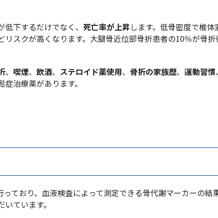
が低下するだけでなく、
死亡率が上昇
します。低骨密度で椎体
どリスクが高くなります。大腿骨近位部骨折患者の10％が骨折
折
、
喫煙
、
飲酒
、
ステロイド薬使用
、
骨折の家族歴
、
運動習慣
鬆症治療薬があります。
を行っており、血液検査によって測定できる骨代謝マーカーの結
だいています。