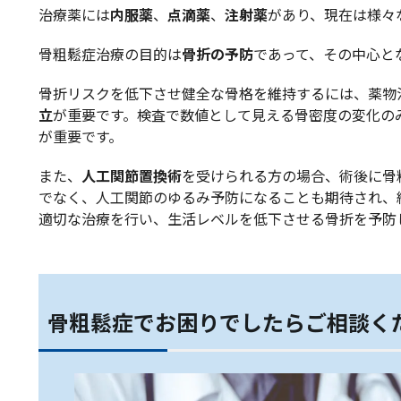
治療薬には
内服薬
、
点滴薬
、
注射薬
があり、現在は様々
骨粗鬆症治療の目的は
骨折の予防
であって、その中心と
骨折リスクを低下させ健全な骨格を維持するには、薬物
立
が重要です。検査で数値として見える骨密度の変化の
が重要です。
また、
人工関節置換術
を受けられる方の場合、術後に骨
でなく、人工関節のゆるみ予防になることも期待され、
適切な治療を行い、生活レベルを低下させる骨折を予防
骨粗鬆症でお困りでしたらご相談く