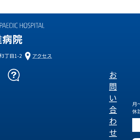
3丁目1-2
アクセス
お
問
い
月～
合
休
わ
せ