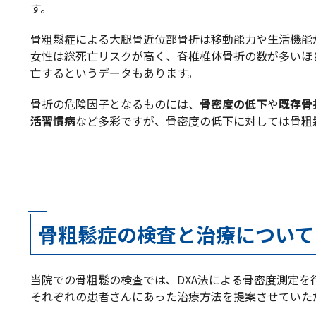
す。
骨粗鬆症による大腿骨近位部骨折は移動能力や生活機能
女性は総死亡リスクが高く、脊椎椎体骨折の数が多いほ
亡
するというデータもあります。
骨折の危険因子となるものには、
骨密度の低下
や
既存骨
活習慣病
など多彩ですが、骨密度の低下に対しては骨粗
骨粗鬆症の検査と治療について
当院での骨粗鬆の検査では、DXA法による骨密度測定
それぞれの患者さんにあった治療方法を提案させていた