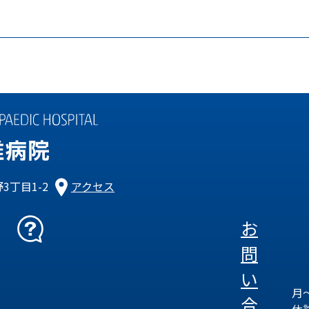
3丁目1-2
アクセス
お
問
い
月～
合