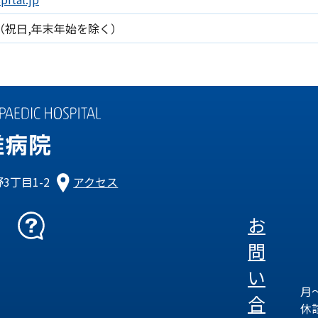
00（祝日,年末年始を除く）
3丁目1-2
アクセス
お
問
い
月～
合
休