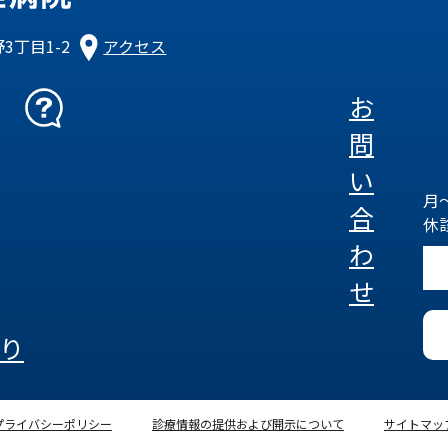
3丁目1-2
アクセス
お
問
い
月～
合
休
わ
せ
り
プライバシーポリシー
診療情報の提供および開示について
サイトマッ