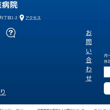
3丁目1-2
アクセス
お
問
い
月～
合
休
わ
せ
り