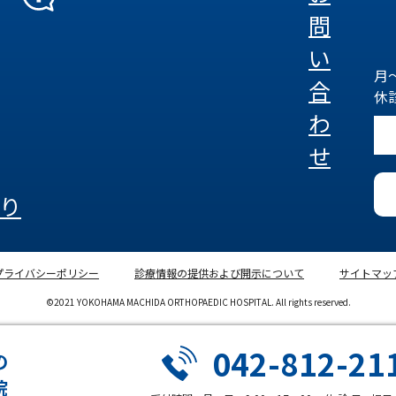
問
い
月～
合
休
わ
せ
り
プライバシーポリシー
診療情報の提供および開示について
サイトマッ
©2021 YOKOHAMA MACHIDA ORTHOPAEDIC HOSPITAL. All rights reserved.
042-812-21
の
院