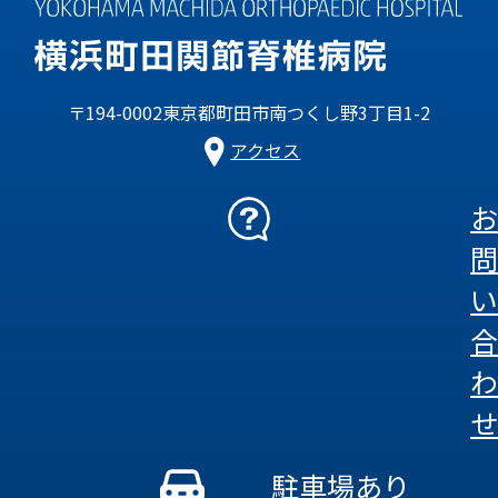
〒194-0002東京都町田市南つくし野3丁目1-2
アクセス
お
問
い
合
わ
せ
駐車場あり