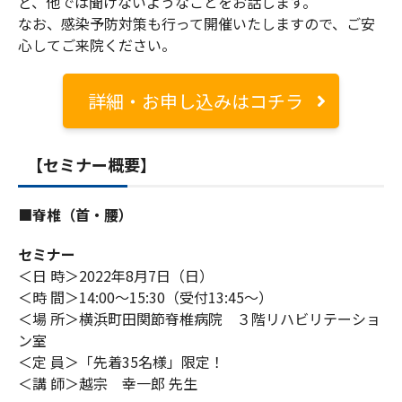
ど、他では聞けないようなことをお話します。
なお、感染予防対策も行って開催いたしますので、ご安
心してご来院ください。
詳細・お申し込みはコチラ
【セミナー概要】
■脊椎（首・腰）
セミナー
＜日 時＞2022年8月7日（日）
＜時 間＞14:00～15:30（受付13:45～）
＜場 所＞横浜町田関節脊椎病院 ３階リハビリテーショ
ン室
＜定 員＞「先着35名様」限定！
＜講 師＞越宗 幸一郎 先生